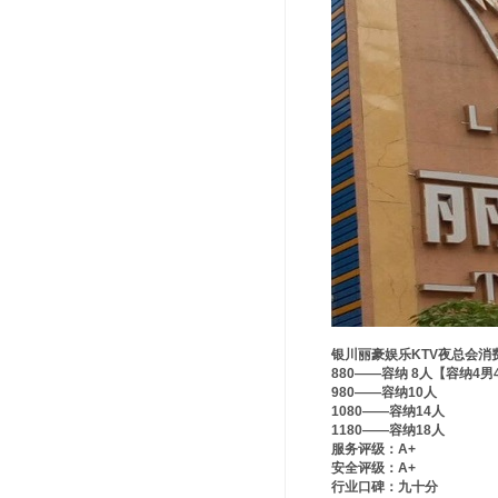
银川丽豪娱乐KTV夜总会消
880——容纳 8人【容纳4
980——容纳10人
1080——容纳14人
1180——容纳18人
服务评级：A+
安全评级：A+
行业口碑：九十分